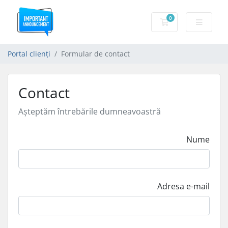
0
Coș de cumpărăt
Portal clienți
Formular de contact
Contact
Așteptăm întrebările dumneavoastră
Nume
Adresa e-mail