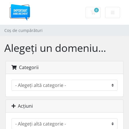
0
Coș de cumpărăt
Coș de cumpărături
Alegeți un domeniu...
Categorii
Acțiuni