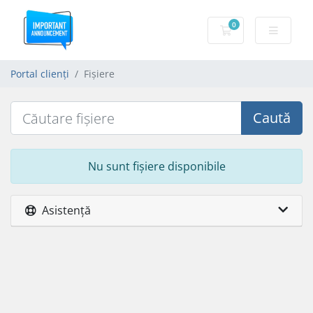
0
Coș de cumpărăt
Portal clienți
Fișiere
Caută
Nu sunt fișiere disponibile
Asistență